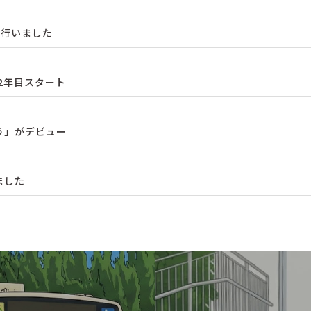
を行いました
ル2年目スタート
う」がデビュー
ました