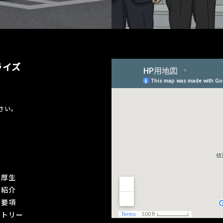
ライズ
さい。
利厚生
員紹介
集要項
ントリー