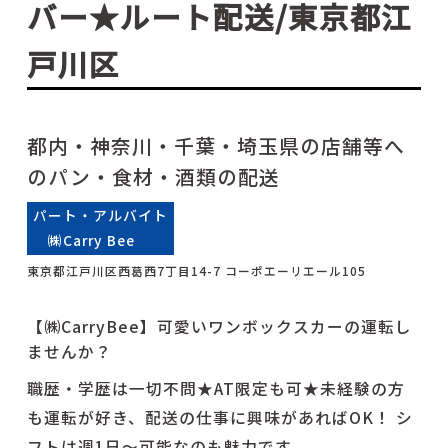
バー★ルート配送/東京都江
戸川区
都内・神奈川・千葉・埼玉県の店舗等へ
のパン・食材・酒類の配送
パート・アルバイト
㈱Carry Bee
東京都江戸川区西葛西7丁目14-7 コーポエーリエール105
【㈱CarryBee】可愛いワンボックスカーの運転し
ませんか？
職歴・学歴は⼀切不問★AT限定も可★未経験の⽅
も運転が好き、配送の仕事に興味があればOK！ シ
フトは週1日～可能なのも魅力です。